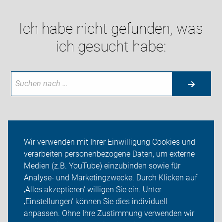
Ich habe nicht gefunden, was
ich gesucht habe:
Aktuelles
Wir verwenden mit Ihrer Einwilligung Cookies und
verarbeiten personenbezogene Daten, um externe
Themen
Medien (z.B. YouTube) einzubinden sowie für
Analyse- und Marketingzwecke. Durch Klicken auf
ADFC Weimar - Weimarer Land
‚Alles akzeptieren‘ willigen Sie ein. Unter
Sei dabei
‚Einstellungen‘ können Sie dies individuell
anpassen. Ohne Ihre Zustimmung verwenden wir
Login